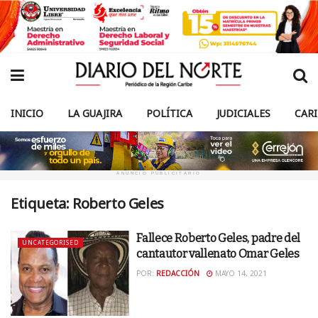
INICIO
LA GUAJIRA
POLÍTICA
JUDICIALES
CAR
ANUNCIO PUBLICITARIO
Etiqueta:
Roberto Geles
Fallece Roberto Geles, padre del
UNCATEGORISED
cantautor vallenato Omar Geles
POR:
REDACCIÓN
MAYO 14, 2021