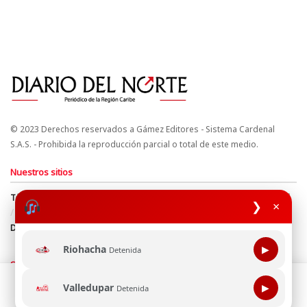
© 2023 Derechos reservados a Gámez Editores - Sistema Cardenal
S.A.S. - Prohibida la reproducción parcial o total de este medio.
Nuestros sitios
Términos y Condiciones
Derechos de Autor y Propiedad Intelectual
❯
×
Política de uso de cookies
Política de Tratamiento de Datos
Directrices Editoriales
Riohacha
▶
Detenida
Síguenos
Esta página web usa cookie para mejorar tu experiencia de
Valledupar
▶
Detenida
navegación, al continuar aceptas nuestra política de uso de