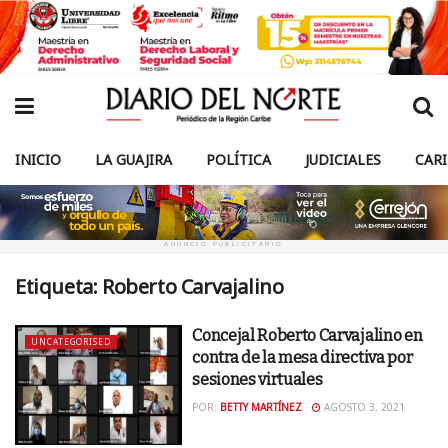
INICIO
LA GUAJIRA
POLÍTICA
JUDICIALES
CAR
ANUNCIO PUBLICITARIO
Etiqueta:
Roberto Carvajalino
Concejal Roberto Carvajalino en
UNCATEGORISED
contra de la mesa directiva por
sesiones virtuales
POR:
BETTY MARTÍNEZ
AGOSTO 3, 2021