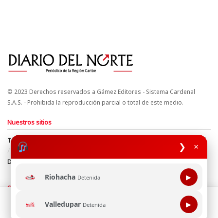
© 2023 Derechos reservados a Gámez Editores - Sistema Cardenal
S.A.S. - Prohibida la reproducción parcial o total de este medio.
Nuestros sitios
Términos y Condiciones
Derechos de Autor y Propiedad Intelectual
❯
×
Política de uso de cookies
Política de Tratamiento de Datos
Directrices Editoriales
Riohacha
▶
Detenida
Síguenos
Esta página web usa cookie para mejorar tu experiencia de
Valledupar
▶
Detenida
navegación, al continuar aceptas nuestra política de uso de