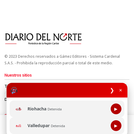
© 2023 Derechos reservados a Gámez Editores - Sistema Cardenal
S.A.S. - Prohibida la reproducción parcial o total de este medio.
Nuestros sitios
Términos y Condiciones
Derechos de Autor y Propiedad Intelectual
❯
×
Política de uso de cookies
Política de Tratamiento de Datos
Directrices Editoriales
Riohacha
▶
Detenida
Síguenos
Esta página web usa cookie para mejorar tu experiencia de
Valledupar
▶
Detenida
navegación, al continuar aceptas nuestra política de uso de