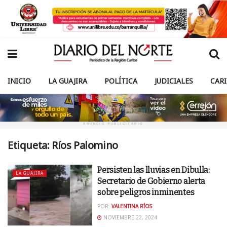
INICIO
LA GUAJIRA
POLÍTICA
JUDICIALES
CAR
ANUNCIO PUBLICITARIO
Etiqueta:
Ríos Palomino
Persisten las lluvias en Dibulla:
LA GUAJIRA
Secretario de Gobierno alerta
sobre peligros inminentes
POR:
VALENTINA RÍOS
NOVIEMBRE 22, 2024