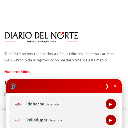
© 2023 Derechos reservados a Gámez Editores - Sistema Cardenal
S.A.S. - Prohibida la reproducción parcial o total de este medio.
Nuestros sitios
Términos y Condiciones
Derechos de Autor y Propiedad Intelectual
❯
×
Política de uso de cookies
Política de Tratamiento de Datos
Directrices Editoriales
Riohacha
▶
Detenida
Síguenos
Esta página web usa cookie para mejorar tu experiencia de
Valledupar
▶
Detenida
navegación, al continuar aceptas nuestra política de uso de