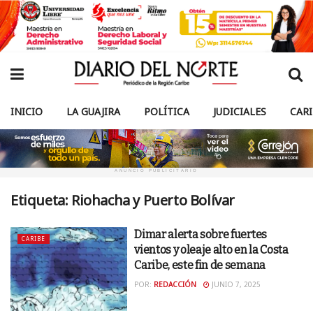
INICIO
LA GUAJIRA
POLÍTICA
JUDICIALES
CAR
ANUNCIO PUBLICITARIO
Etiqueta:
Riohacha y Puerto Bolívar
Dimar alerta sobre fuertes
CARIBE
vientos y oleaje alto en la Costa
Caribe, este fin de semana
POR:
REDACCIÓN
JUNIO 7, 2025