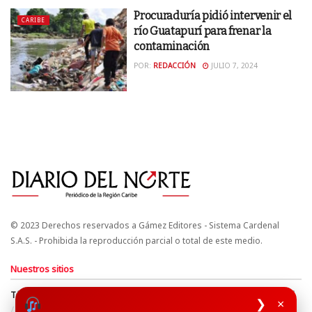
Procuraduría pidió intervenir el
CARIBE
río Guatapurí para frenar la
contaminación
POR:
REDACCIÓN
JULIO 7, 2024
© 2023 Derechos reservados a Gámez Editores - Sistema Cardenal
S.A.S. - Prohibida la reproducción parcial o total de este medio.
Nuestros sitios
Términos y Condiciones
Derechos de Autor y Propiedad Intelectual
❯
×
Política de uso de cookies
Política de Tratamiento de Datos