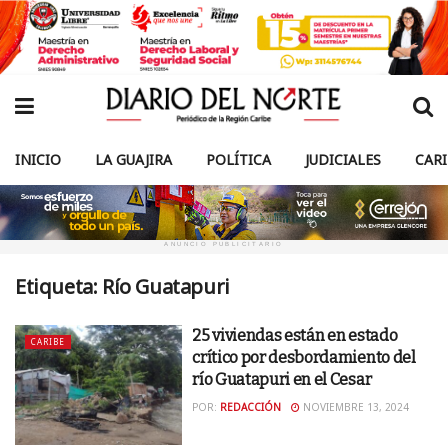
INICIO
LA GUAJIRA
POLÍTICA
JUDICIALES
CAR
ANUNCIO PUBLICITARIO
Etiqueta:
Río Guatapuri
25 viviendas están en estado
CARIBE
crítico por desbordamiento del
río Guatapuri en el Cesar
POR:
REDACCIÓN
NOVIEMBRE 13, 2024