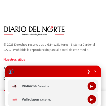
© 2023 Derechos reservados a Gámez Editores - Sistema Cardenal
S.A.S. - Prohibida la reproducción parcial o total de este medio.
Nuestros sitios
Términos y Condiciones
Derechos de Autor y Propiedad Intelectual
❯
×
Política de uso de cookies
Política de Tratamiento de Datos
Directrices Editoriales
Riohacha
▶
Detenida
Síguenos
Esta página web usa cookie para mejorar tu experiencia de
Valledupar
▶
Detenida
navegación, al continuar aceptas nuestra política de uso de