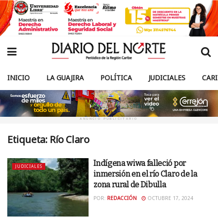
INICIO
LA GUAJIRA
POLÍTICA
JUDICIALES
CAR
ANUNCIO PUBLICITARIO
Etiqueta:
Río Claro
Indígena wiwa falleció por
JUDICIALES
inmersión en el río Claro de la
zona rural de Dibulla
POR:
REDACCIÓN
OCTUBRE 17, 2024