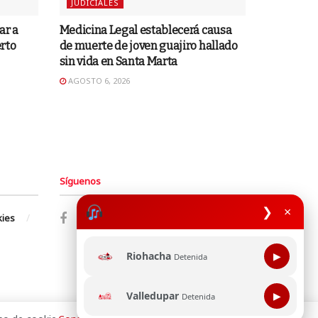
JUDICIALES
ar a
Medicina Legal establecerá causa
rto
de muerte de joven guajiro hallado
sin vida en Santa Marta
AGOSTO 6, 2026
Síguenos
❯
×
kies
Riohacha
▶
Detenida
Valledupar
▶
Detenida