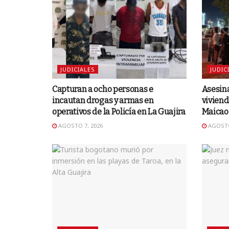
JUDICIALES
JUDIC
Capturan a ocho personas e
Asesina
incautan drogas y armas en
viviend
operativos de la Policía en La Guajira
Maicao
AGOSTO 7, 2026
AGOSTO