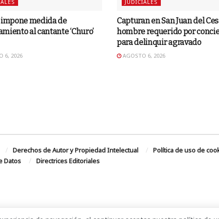
IALES
JUDICIALES
o impone medida de
Capturan en San Juan del Ces
miento al cantante ‘Churo’
hombre requerido por concie
para delinquir agravado
 6, 2026
AGOSTO 6, 2026
Derechos de Autor y Propiedad Intelectual
Política de uso de coo
de Datos
Directrices Editoriales