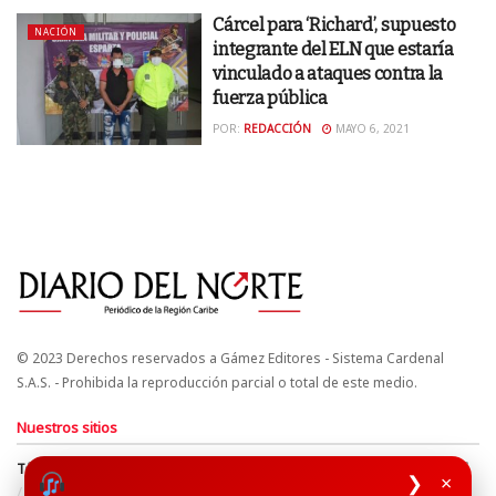
Cárcel para ‘Richard’, supuesto
NACIÓN
integrante del ELN que estaría
vinculado a ataques contra la
fuerza pública
POR:
REDACCIÓN
MAYO 6, 2021
© 2023 Derechos reservados a Gámez Editores - Sistema Cardenal
S.A.S. - Prohibida la reproducción parcial o total de este medio.
Nuestros sitios
Términos y Condiciones
Derechos de Autor y Propiedad Intelectual
❯
×
Política de uso de cookies
Política de Tratamiento de Datos