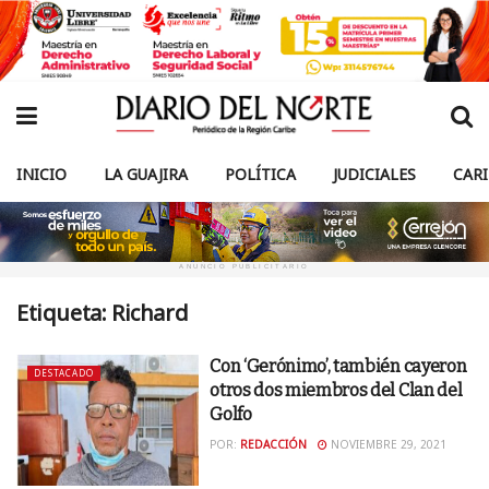
INICIO
LA GUAJIRA
POLÍTICA
JUDICIALES
CAR
ANUNCIO PUBLICITARIO
Etiqueta:
Richard
Con ‘Gerónimo’, también cayeron
DESTACADO
otros dos miembros del Clan del
Golfo
POR:
REDACCIÓN
NOVIEMBRE 29, 2021