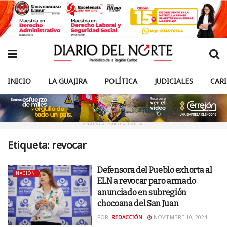
INICIO
LA GUAJIRA
POLÍTICA
JUDICIALES
CAR
ANUNCIO PUBLICITARIO
Etiqueta:
revocar
Defensora del Pueblo exhorta al
NACIÓN
ELN a revocar paro armado
anunciado en subregión
chocoana del San Juan
POR:
REDACCIÓN
NOVIEMBRE 10, 2024