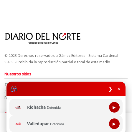
© 2023 Derechos reservados a Gámez Editores - Sistema Cardenal
S.A.S. - Prohibida la reproducción parcial o total de este medio.
Nuestros sitios
Términos y Condiciones
Derechos de Autor y Propiedad Intelectual
❯
×
Política de uso de cookies
Política de Tratamiento de Datos
Directrices Editoriales
Riohacha
▶
Detenida
Síguenos
Esta página web usa cookie para mejorar tu experiencia de
Valledupar
▶
Detenida
navegación, al continuar aceptas nuestra política de uso de