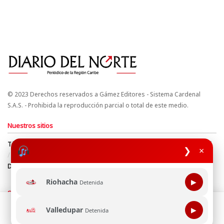
© 2023 Derechos reservados a Gámez Editores - Sistema Cardenal
S.A.S. - Prohibida la reproducción parcial o total de este medio.
Nuestros sitios
Términos y Condiciones
Derechos de Autor y Propiedad Intelectual
❯
×
Política de uso de cookies
Política de Tratamiento de Datos
Directrices Editoriales
Riohacha
▶
Detenida
Síguenos
Esta página web usa cookie para mejorar tu experiencia de
Valledupar
▶
Detenida
navegación, al continuar aceptas nuestra política de uso de