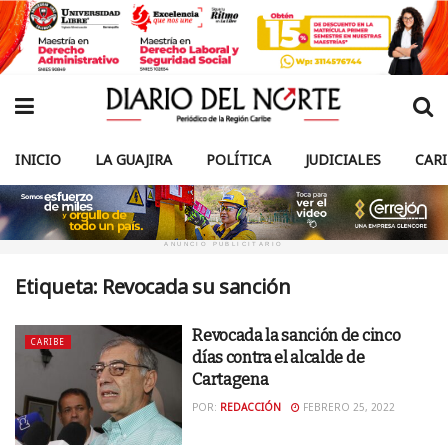
INICIO
LA GUAJIRA
POLÍTICA
JUDICIALES
CAR
ANUNCIO PUBLICITARIO
Etiqueta:
Revocada su sanción
Revocada la sanción de cinco
CARIBE
días contra el alcalde de
Cartagena
POR:
REDACCIÓN
FEBRERO 25, 2022