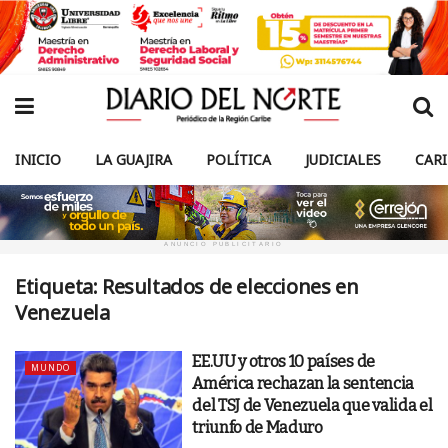
INICIO
LA GUAJIRA
POLÍTICA
JUDICIALES
CAR
ANUNCIO PUBLICITARIO
Etiqueta:
Resultados de elecciones en
Venezuela
EE.UU y otros 10 países de
MUNDO
América rechazan la sentencia
del TSJ de Venezuela que valida el
triunfo de Maduro