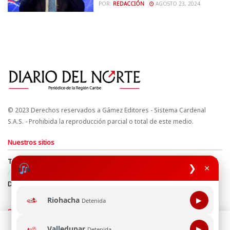
POR:
REDACCIÓN
AGOSTO 23, 2024
© 2023 Derechos reservados a Gámez Editores - Sistema Cardenal
S.A.S. - Prohibida la reproducción parcial o total de este medio.
Nuestros sitios
Términos y Condiciones
Derechos de Autor y Propiedad Intelectual
❯
×
Política de uso de cookies
Política de Tratamiento de Datos
Directrices Editoriales
Riohacha
▶
Detenida
Síguenos
Esta página web usa cookie para mejorar tu experiencia de
Valledupar
▶
Detenida