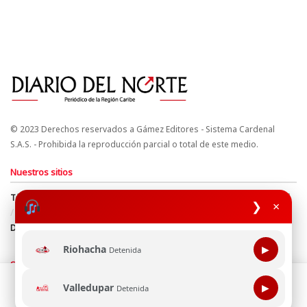
© 2023 Derechos reservados a Gámez Editores - Sistema Cardenal
S.A.S. - Prohibida la reproducción parcial o total de este medio.
Nuestros sitios
Términos y Condiciones
Derechos de Autor y Propiedad Intelectual
❯
×
Política de uso de cookies
Política de Tratamiento de Datos
Directrices Editoriales
Riohacha
▶
Detenida
Síguenos
Esta página web usa cookie para mejorar tu experiencia de
Valledupar
▶
Detenida
navegación, al continuar aceptas nuestra política de uso de