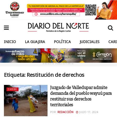
INICIO
LA GUAJIRA
POLÍTICA
JUDICIALES
CAR
ANUNCIO PUBLICITARIO
Etiqueta:
Restitución de derechos
Juzgado de Valledupar admite
CARIBE
demanda del pueblo wayuú para
restituir sus derechos
territoriales
POR:
REDACCIÓN
JULIO 17, 2024