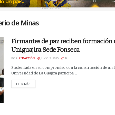
ANUNCIO PUBLICITARIO
erio de Minas
Firmantes de paz reciben formación e
Uniguajira Sede Fonseca
POR:
REDACCIÓN
JUNIO 3, 2025
0
Sustentada en su compromiso con la construcción de un fut
Universidad de La Guajira participa ...
DETAILS
LEER MÁS