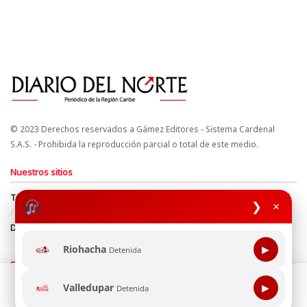
© 2023 Derechos reservados a Gámez Editores - Sistema Cardenal
S.A.S. - Prohibida la reproducción parcial o total de este medio.
Nuestros sitios
Términos y Condiciones
Derechos de Autor y Propiedad Intelectual
❯
×
Política de uso de cookies
Política de Tratamiento de Datos
Directrices Editoriales
Riohacha
▶
Detenida
Síguenos
Esta página web usa cookie para mejorar tu experiencia de
Valledupar
▶
Detenida
navegación, al continuar aceptas nuestra política de uso de