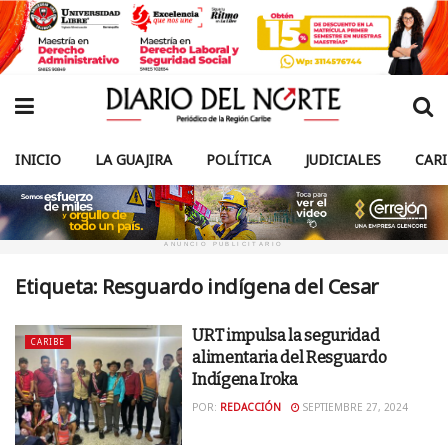
INICIO
LA GUAJIRA
POLÍTICA
JUDICIALES
CAR
ANUNCIO PUBLICITARIO
Etiqueta:
Resguardo indígena del Cesar
URT impulsa la seguridad
CARIBE
alimentaria del Resguardo
Indígena Iroka
POR:
REDACCIÓN
SEPTIEMBRE 27, 2024