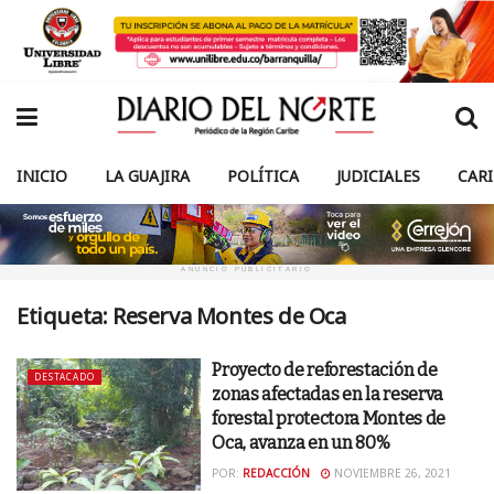
INICIO
LA GUAJIRA
POLÍTICA
JUDICIALES
CAR
ANUNCIO PUBLICITARIO
Etiqueta:
Reserva Montes de Oca
Proyecto de reforestación de
DESTACADO
zonas afectadas en la reserva
forestal protectora Montes de
Oca, avanza en un 80%
POR:
REDACCIÓN
NOVIEMBRE 26, 2021