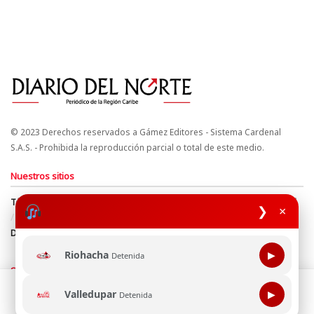
© 2023 Derechos reservados a Gámez Editores - Sistema Cardenal
S.A.S. - Prohibida la reproducción parcial o total de este medio.
Nuestros sitios
Términos y Condiciones
Derechos de Autor y Propiedad Intelectual
❯
×
Política de uso de cookies
Política de Tratamiento de Datos
Directrices Editoriales
Riohacha
▶
Detenida
Síguenos
Esta página web usa cookie para mejorar tu experiencia de
Valledupar
▶
Detenida
navegación, al continuar aceptas nuestra política de uso de