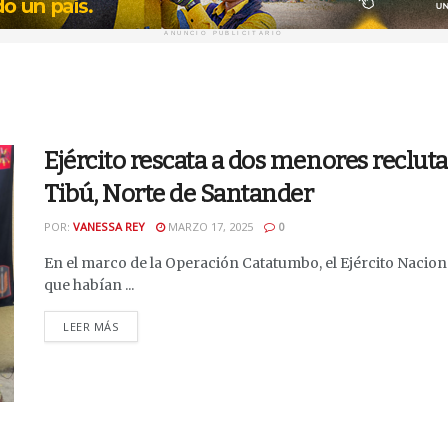
ANUNCIO PUBLICITARIO
Ejército rescata a dos menores reclu
Tibú, Norte de Santander
POR:
VANESSA REY
MARZO 17, 2025
0
En el marco de la Operación Catatumbo, el Ejército Nacio
que habían ...
DETAILS
LEER MÁS