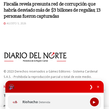
Fiscalía revela presunta red de corrupción que
habría desviado más de $3 billones de regalías; 13
personas fueron capturadas
AGOSTO 5, 2026
© 2023 Derechos reservados a Gámez Editores - Sistema Cardenal
S.A.S. - Prohibida la reproducción parcial o total de este medio.
❯
×
Nuestros sitios
Términos y Condiciones
Derechos de Autor y Propiedad Intelectual
Política de uso de cookies
Política de Tratamiento de Datos
Riohacha
▶
Detenida
Directrices Editoriales