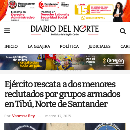
INICIO
LA GUAJIRA
POLÍTICA
JUDICIALES
CAR
ANUNCIO PUBLICITARIO
Ejército rescata a dos menores
reclutados por grupos armados
en Tibú, Norte de Santander
Por:
Vanessa Rey
marzo 17, 2025