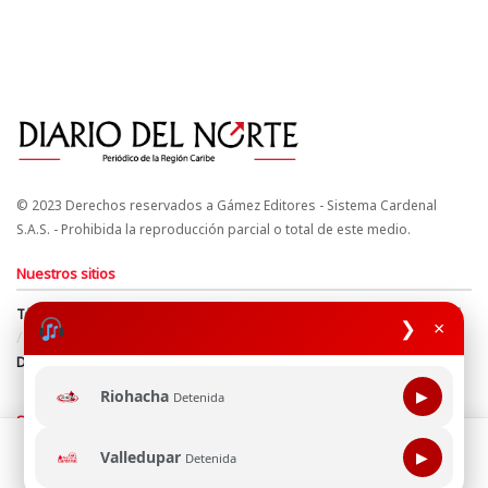
© 2023 Derechos reservados a Gámez Editores - Sistema Cardenal
S.A.S. - Prohibida la reproducción parcial o total de este medio.
Nuestros sitios
Términos y Condiciones
Derechos de Autor y Propiedad Intelectual
❯
×
Política de uso de cookies
Política de Tratamiento de Datos
Directrices Editoriales
Riohacha
▶
Detenida
Síguenos
Esta página web usa cookie para mejorar tu experiencia de
Valledupar
▶
Detenida
navegación, al continuar aceptas nuestra política de uso de