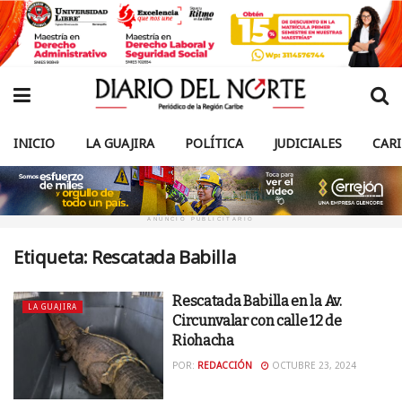
INICIO
LA GUAJIRA
POLÍTICA
JUDICIALES
CAR
ANUNCIO PUBLICITARIO
Etiqueta:
Rescatada Babilla
Rescatada Babilla en la Av.
LA GUAJIRA
Circunvalar con calle 12 de
Riohacha
POR:
REDACCIÓN
OCTUBRE 23, 2024