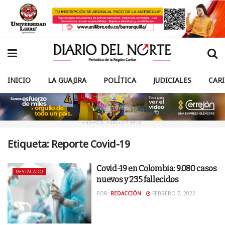
INICIO
LA GUAJIRA
POLÍTICA
JUDICIALES
CAR
ANUNCIO PUBLICITARIO
Etiqueta:
Reporte Covid-19
Covid-19 en Colombia: 9.080 casos
DESTACADO
nuevos y 235 fallecidos
POR:
REDACCIÓN
FEBRERO 7, 2022