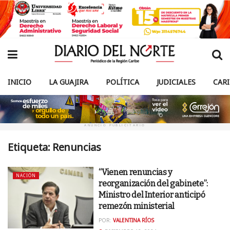
INICIO
LA GUAJIRA
POLÍTICA
JUDICIALES
CAR
ANUNCIO PUBLICITARIO
Etiqueta:
Renuncias
“Vienen renuncias y
NACIÓN
reorganización del gabinete”:
Ministro del Interior anticipó
remezón ministerial
POR:
VALENTINA RÍOS