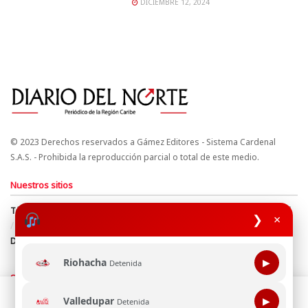
DICIEMBRE 12, 2024
© 2023 Derechos reservados a Gámez Editores - Sistema Cardenal
S.A.S. - Prohibida la reproducción parcial o total de este medio.
Nuestros sitios
Términos y Condiciones
Derechos de Autor y Propiedad Intelectual
❯
×
Política de uso de cookies
Política de Tratamiento de Datos
Directrices Editoriales
Riohacha
▶
Detenida
Síguenos
Esta página web usa cookie para mejorar tu experiencia de
Valledupar
▶
Detenida
navegación, al continuar aceptas nuestra política de uso de