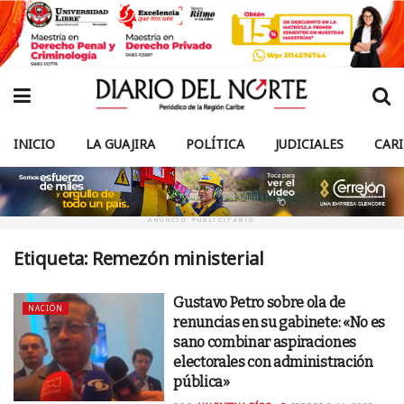
INICIO
LA GUAJIRA
POLÍTICA
JUDICIALES
CAR
ANUNCIO PUBLICITARIO
Etiqueta:
Remezón ministerial
Gustavo Petro sobre ola de
NACIÓN
renuncias en su gabinete: «No es
sano combinar aspiraciones
electorales con administración
pública»