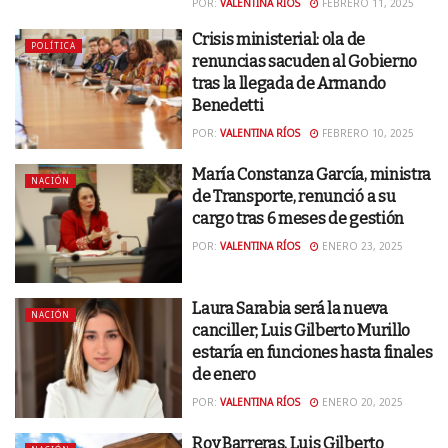
POR:
VALENTINA RÍOS
FEBRERO 11, 2025
Crisis ministerial: ola de
POLÍTICA
renuncias sacuden al Gobierno
tras la llegada de Armando
Benedetti
POR:
VALENTINA RÍOS
FEBRERO 10, 2025
María Constanza García, ministra
NACIÓN
de Transporte, renunció a su
cargo tras 6 meses de gestión
POR:
VALENTINA RÍOS
ENERO 23, 2025
Laura Sarabia será la nueva
NACIÓN
canciller; Luis Gilberto Murillo
estaría en funciones hasta finales
de enero
POR:
VALENTINA RÍOS
ENERO 20, 2025
Roy Barreras, Luis Gilberto