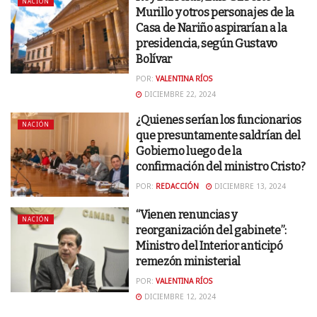
NACIÓN
Murillo y otros personajes de la
Casa de Nariño aspirarían a la
presidencia, según Gustavo
Bolívar
POR:
VALENTINA RÍOS
DICIEMBRE 22, 2024
¿Quienes serían los funcionarios
NACIÓN
que presuntamente saldrían del
Gobierno luego de la
confirmación del ministro Cristo?
POR:
REDACCIÓN
DICIEMBRE 13, 2024
“Vienen renuncias y
NACIÓN
reorganización del gabinete”:
Ministro del Interior anticipó
remezón ministerial
POR:
VALENTINA RÍOS
DICIEMBRE 12, 2024