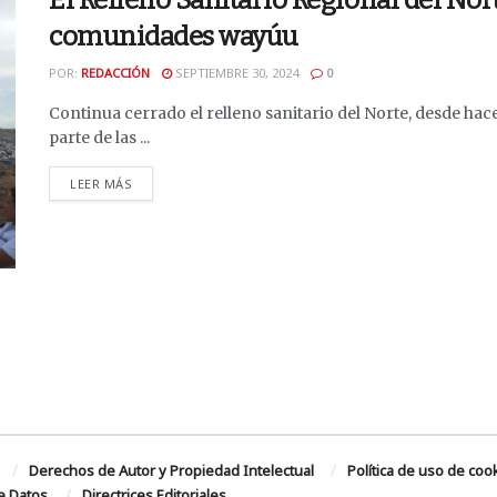
El Relleno Sanitario Regional del Nor
comunidades wayúu
POR:
REDACCIÓN
SEPTIEMBRE 30, 2024
0
Continua cerrado el relleno sanitario del Norte, desde h
parte de las ...
DETAILS
LEER MÁS
Derechos de Autor y Propiedad Intelectual
Política de uso de coo
de Datos
Directrices Editoriales