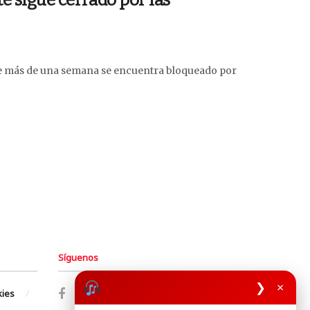
te sigue cerrado por las
ace más de una semana se encuentra bloqueado por
Síguenos
❯
×
kies