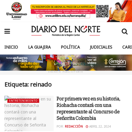
INICIO
LA GUAJIRA
POLÍTICA
JUDICIALES
CAR
ANUNCIO PUBLICITARIO
Etiqueta:
reinado
Por primera vez en su historia,
ENTRETENIMIENTO
Riohacha contará con una
representante al Concurso de
Señorita Colombia
POR:
REDACCIÓN
ABRIL 22, 2024