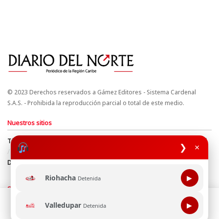
© 2023 Derechos reservados a Gámez Editores - Sistema Cardenal
S.A.S. - Prohibida la reproducción parcial o total de este medio.
Nuestros sitios
Términos y Condiciones
Derechos de Autor y Propiedad Intelectual
❯
×
Política de uso de cookies
Política de Tratamiento de Datos
Directrices Editoriales
Riohacha
▶
Detenida
Síguenos
Esta página web usa cookie para mejorar tu experiencia de
Valledupar
▶
Detenida
navegación, al continuar aceptas nuestra política de uso de