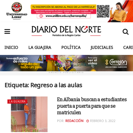
INICIO
LA GUAJIRA
POLÍTICA
JUDICIALES
CAR
ANUNCIO PUBLICITARIO
Etiqueta:
Regreso a las aulas
En Albania buscan a estudiantes
LA GUAJIRA
puerta a puerta para que se
matriculen
POR:
REDACCIÓN
FEBRERO 3, 2022