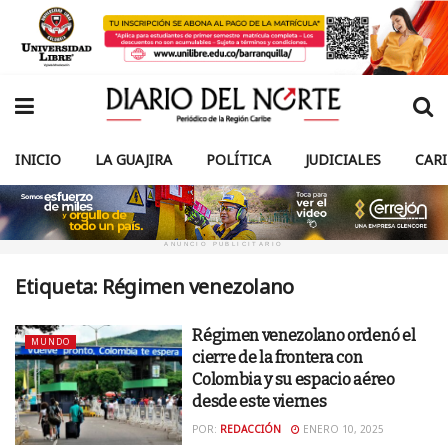
INICIO
LA GUAJIRA
POLÍTICA
JUDICIALES
CAR
ANUNCIO PUBLICITARIO
Etiqueta:
Régimen venezolano
Régimen venezolano ordenó el
MUNDO
cierre de la frontera con
Colombia y su espacio aéreo
desde este viernes
POR:
REDACCIÓN
ENERO 10, 2025