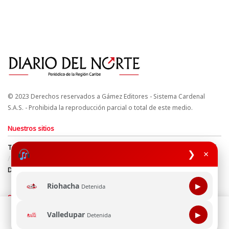
© 2023 Derechos reservados a Gámez Editores - Sistema Cardenal
S.A.S. - Prohibida la reproducción parcial o total de este medio.
Nuestros sitios
Términos y Condiciones
Derechos de Autor y Propiedad Intelectual
❯
×
Política de uso de cookies
Política de Tratamiento de Datos
Directrices Editoriales
Riohacha
▶
Detenida
Síguenos
Esta página web usa cookie para mejorar tu experiencia de
Valledupar
▶
Detenida
navegación, al continuar aceptas nuestra política de uso de