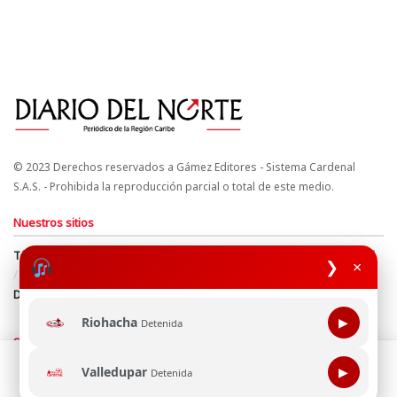
© 2023 Derechos reservados a Gámez Editores - Sistema Cardenal
S.A.S. - Prohibida la reproducción parcial o total de este medio.
Nuestros sitios
Términos y Condiciones
Derechos de Autor y Propiedad Intelectual
❯
×
Política de uso de cookies
Política de Tratamiento de Datos
Directrices Editoriales
Riohacha
▶
Detenida
Síguenos
Esta página web usa cookie para mejorar tu experiencia de
Valledupar
▶
Detenida
navegación, al continuar aceptas nuestra política de uso de