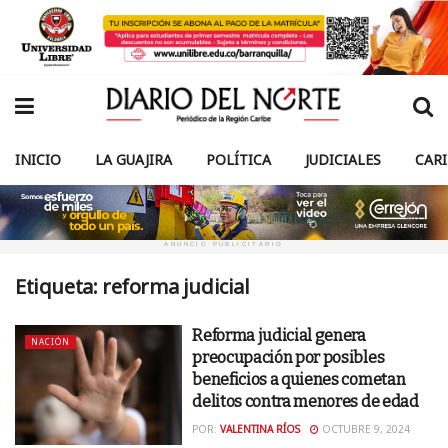
INICIO
LA GUAJIRA
POLÍTICA
JUDICIALES
CAR
ANUNCIO PUBLICITARIO
Etiqueta:
reforma judicial
Reforma judicial genera
NACIÓN
preocupación por posibles
beneficios a quienes cometan
delitos contra menores de edad
POR:
VALENTINA RÍOS
OCTUBRE 9, 2024