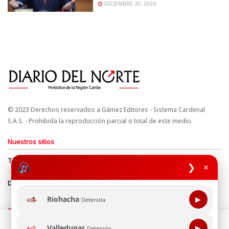
DICIEMBRE 20, 2024
© 2023 Derechos reservados a Gámez Editores - Sistema Cardenal
S.A.S. - Prohibida la reproducción parcial o total de este medio.
Nuestros sitios
Términos y Condiciones
Derechos de Autor y Propiedad Intelectual
❯
×
Política de uso de cookies
Política de Tratamiento de Datos
Directrices Editoriales
Riohacha
▶
Detenida
Síguenos
Esta página web usa cookie para mejorar tu experiencia de
Valledupar
▶
Detenida