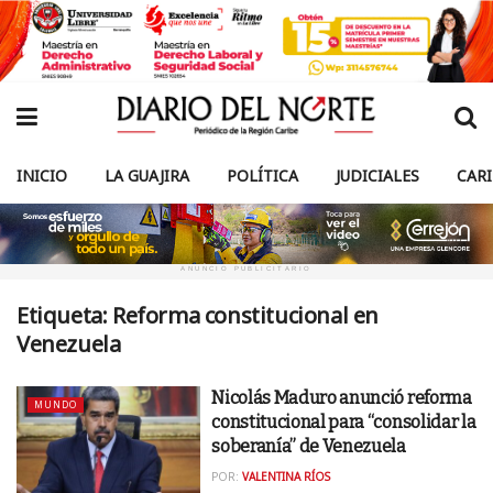
INICIO
LA GUAJIRA
POLÍTICA
JUDICIALES
CAR
ANUNCIO PUBLICITARIO
Etiqueta:
Reforma constitucional en
Venezuela
Nicolás Maduro anunció reforma
MUNDO
constitucional para “consolidar la
soberanía” de Venezuela
POR:
VALENTINA RÍOS