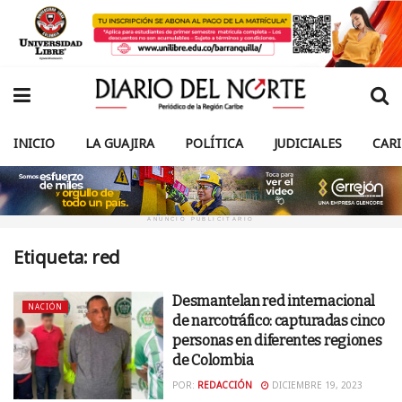
INICIO
LA GUAJIRA
POLÍTICA
JUDICIALES
CAR
ANUNCIO PUBLICITARIO
Etiqueta:
red
Desmantelan red internacional
NACIÓN
de narcotráfico: capturadas cinco
personas en diferentes regiones
de Colombia
POR:
REDACCIÓN
DICIEMBRE 19, 2023