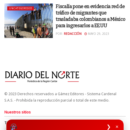
Fiscalía pone en evidencia red de
UNCATEGORISED
tráfico de migrantes que
trasladaba colombianos a México
para ingresarlos a EE.UU
POR:
REDACCIÓN
MAYO 29, 2023
© 2023 Derechos reservados a Gámez Editores - Sistema Cardenal
S.A.S. - Prohibida la reproducción parcial o total de este medio.
Nuestros sitios
Términos y Condiciones
Derechos de Autor y Propiedad Intelectual
❯
×
Política de uso de cookies
Política de Tratamiento de Datos