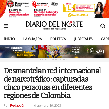
INICIO
LA GUAJIRA
POLÍTICA
JUDICIALES
CAR
ANUNCIO PUBLICITARIO
Desmantelan red internacional
de narcotráfico: capturadas
cinco personas en diferentes
regiones de Colombia
Por:
Redacción
diciembre 19, 2023