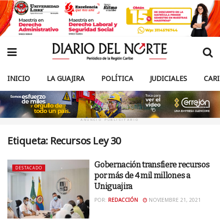
INICIO
LA GUAJIRA
POLÍTICA
JUDICIALES
CAR
ANUNCIO PUBLICITARIO
Etiqueta:
Recursos Ley 30
Gobernación transfiere recursos
DESTACADO
por más de 4 mil millones a
Uniguajira
POR:
REDACCIÓN
NOVIEMBRE 21, 2021