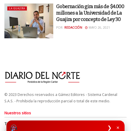
Gobernación gira más de $4.000
LA GUAJIRA
millones a la Universidad de La
Guajira por concepto de Ley 30
POR:
REDACCIÓN
MAYO 26, 2021
© 2023 Derechos reservados a Gámez Editores - Sistema Cardenal
S.A.S. - Prohibida la reproducción parcial o total de este medio.
Nuestros sitios
Términos y Condiciones
Derechos de Autor y Propiedad Intelectual
❯
×
Política de uso de cookies
Política de Tratamiento de Datos