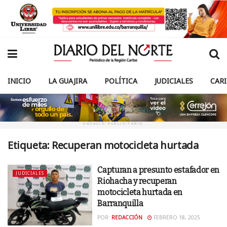
INICIO
LA GUAJIRA
POLÍTICA
JUDICIALES
CAR
ANUNCIO PUBLICITARIO
Etiqueta:
Recuperan motocicleta hurtada
Capturan a presunto estafador en
JUDICIALES
Riohacha y recuperan
motocicleta hurtada en
Barranquilla
POR:
REDACCIÓN
FEBRERO 18, 2025