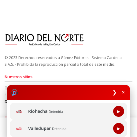
© 2023 Derechos reservados a Gámez Editores - Sistema Cardenal
S.A.S. - Prohibida la reproducción parcial o total de este medio.
Nuestros sitios
Términos y Condiciones
Derechos de Autor y Propiedad Intelectual
❯
×
Política de uso de cookies
Política de Tratamiento de Datos
Directrices Editoriales
Riohacha
▶
Detenida
Síguenos
Esta página web usa cookie para mejorar tu experiencia de
Valledupar
▶
Detenida
navegación, al continuar aceptas nuestra política de uso de