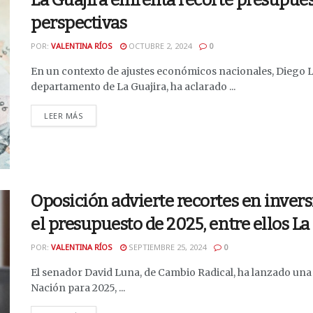
La Guajira enfrenta recorte presupues
perspectivas
POR:
VALENTINA RÍOS
OCTUBRE 2, 2024
0
En un contexto de ajustes económicos nacionales, Diego L
departamento de La Guajira, ha aclarado ...
DETAILS
LEER MÁS
Oposición advierte recortes en inver
el presupuesto de 2025, entre ellos La
POR:
VALENTINA RÍOS
SEPTIEMBRE 25, 2024
0
El senador David Luna, de Cambio Radical, ha lanzado una
Nación para 2025, ...