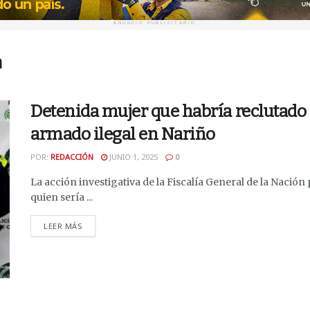
ANUNCIO PUBLICITARIO
a
Detenida mujer que habría reclutado
armado ilegal en Nariño
POR:
REDACCIÓN
JUNIO 1, 2025
0
La acción investigativa de la Fiscalía General de la Nación p
quien sería ...
DETAILS
LEER MÁS