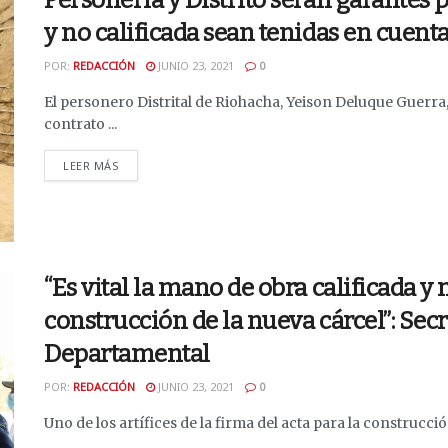
Personería y Distrito serán garantes 
y no calificada sean tenidas en cuent
POR:
REDACCIÓN
JUNIO 23, 2021
0
El personero Distrital de Riohacha, Yeison Deluque Guerra,
contrato ...
DETAILS
LEER MÁS
“Es vital la mano de obra calificada y n
construcción de la nueva cárcel”: Sec
Departamental
POR:
REDACCIÓN
JUNIO 23, 2021
0
Uno de los artífices de la firma del acta para la construcció