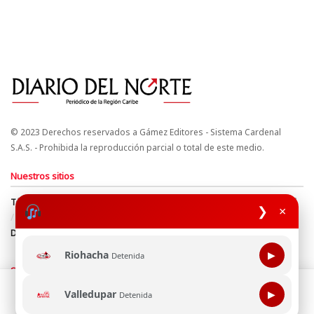
© 2023 Derechos reservados a Gámez Editores - Sistema Cardenal
S.A.S. - Prohibida la reproducción parcial o total de este medio.
Nuestros sitios
Términos y Condiciones
Derechos de Autor y Propiedad Intelectual
❯
×
Política de uso de cookies
Política de Tratamiento de Datos
Directrices Editoriales
Riohacha
▶
Detenida
Síguenos
Esta página web usa cookie para mejorar tu experiencia de
Valledupar
▶
Detenida
navegación, al continuar aceptas nuestra política de uso de