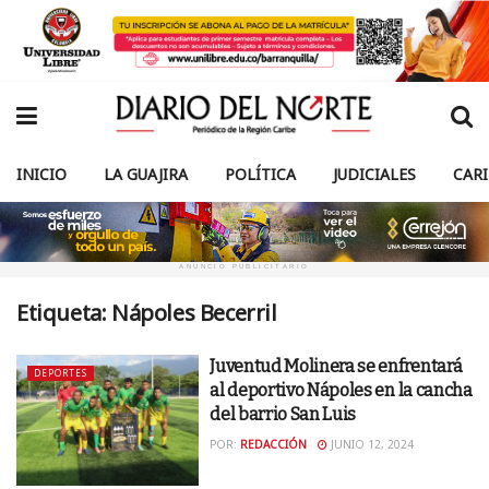
INICIO
LA GUAJIRA
POLÍTICA
JUDICIALES
CAR
ANUNCIO PUBLICITARIO
Etiqueta:
Nápoles Becerril
Juventud Molinera se enfrentará
DEPORTES
al deportivo Nápoles en la cancha
del barrio San Luis
POR:
REDACCIÓN
JUNIO 12, 2024