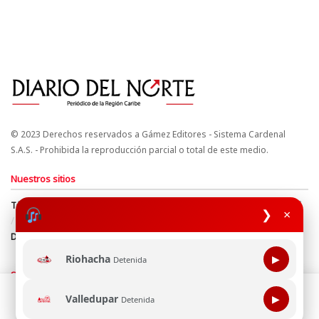
© 2023 Derechos reservados a Gámez Editores - Sistema Cardenal
S.A.S. - Prohibida la reproducción parcial o total de este medio.
Nuestros sitios
Términos y Condiciones
Derechos de Autor y Propiedad Intelectual
❯
×
Política de uso de cookies
Política de Tratamiento de Datos
Directrices Editoriales
Riohacha
▶
Detenida
Síguenos
Esta página web usa cookie para mejorar tu experiencia de
Valledupar
▶
Detenida
navegación, al continuar aceptas nuestra política de uso de