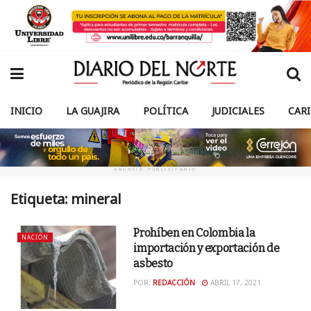
INICIO
LA GUAJIRA
POLÍTICA
JUDICIALES
CAR
ANUNCIO PUBLICITARIO
Etiqueta:
mineral
Prohíben en Colombia la
NACIÓN
importación y exportación de
asbesto
POR:
REDACCIÓN
ABRIL 17, 2021