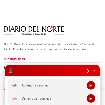
© 2023 Derechos reservados a Gámez Editores - Sistema Cardenal
S.A.S. - Prohibida la reproducción parcial o total de este medio.
Nuestros sitios
Términos y Condiciones
Derechos de Autor y Propiedad Intelectual
❯
×
Política de uso de cookies
Política de Tratamiento de Datos
Directrices Editoriales
Riohacha
▶
Detenida
Síguenos
Esta página web usa cookie para mejorar tu experiencia de
Valledupar
▶
Detenida
navegación, al continuar aceptas nuestra política de uso de