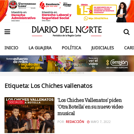
INICIO
LA GUAJIRA
POLÍTICA
JUDICIALES
CAR
ANUNCIO PUBLICITARIO
Etiqueta:
Los Chiches vallenatos
‘Los Chiches Vallenatos’ piden
SOCIALES
‘Otra Botella’ en su nuevo video
musical
POR:
REDACCIÓN
MAYO 7, 2022