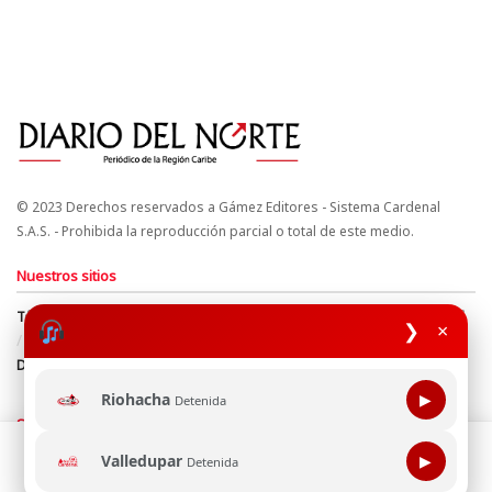
© 2023 Derechos reservados a Gámez Editores - Sistema Cardenal
S.A.S. - Prohibida la reproducción parcial o total de este medio.
Nuestros sitios
Términos y Condiciones
Derechos de Autor y Propiedad Intelectual
❯
×
Política de uso de cookies
Política de Tratamiento de Datos
Directrices Editoriales
Riohacha
▶
Detenida
Síguenos
Esta página web usa cookie para mejorar tu experiencia de
Valledupar
▶
Detenida
navegación, al continuar aceptas nuestra política de uso de