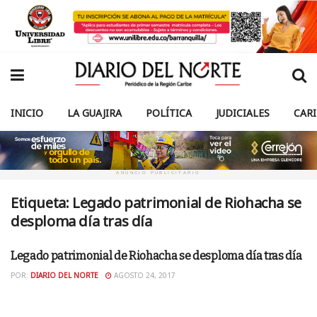
INICIO
LA GUAJIRA
POLÍTICA
JUDICIALES
CAR
ANUNCIO PUBLICITARIO
Etiqueta:
Legado patrimonial de Riohacha se
desploma día tras día
Legado patrimonial de Riohacha se desploma día tras día
UNCATEGORISED
POR:
DIARIO DEL NORTE
AGOSTO 24, 2017