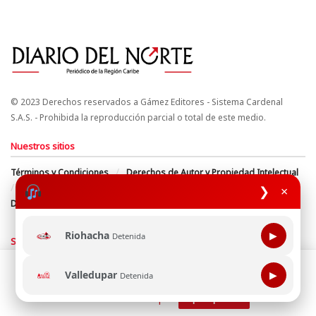
© 2023 Derechos reservados a Gámez Editores - Sistema Cardenal
S.A.S. - Prohibida la reproducción parcial o total de este medio.
Nuestros sitios
Términos y Condiciones
Derechos de Autor y Propiedad Intelectual
Política de uso de cookies
Política de Tratamiento de Datos
❯
×
Directrices Editoriales
Riohacha
▶
Detenida
Síguenos
Esta página web usa cookie para mejorar tu experiencia de
Valledupar
▶
Detenida
navegación, al continuar aceptas nuestra política de uso de
cookie.
Consultala aquí
¡Aceptar!