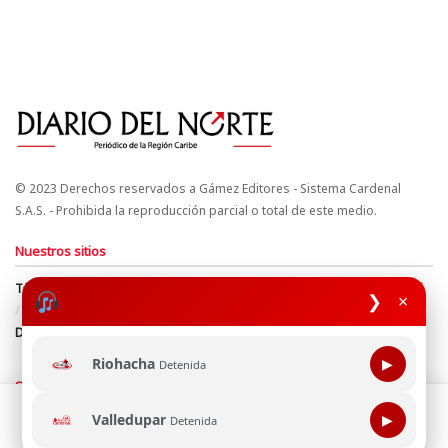
© 2023 Derechos reservados a Gámez Editores - Sistema Cardenal
S.A.S. - Prohibida la reproducción parcial o total de este medio.
Nuestros sitios
Términos y Condiciones
Derechos de Autor y Propiedad Intelectual
❯
×
Política de uso de cookies
Política de Tratamiento de Datos
Directrices Editoriales
Riohacha
▶
Detenida
Síguenos
Esta página web usa cookie para mejorar tu experiencia de
Valledupar
▶
Detenida
navegación, al continuar aceptas nuestra política de uso de