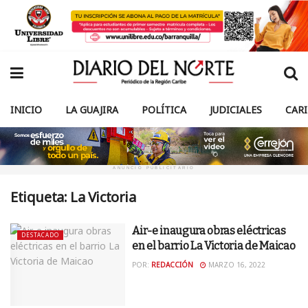
INICIO
LA GUAJIRA
POLÍTICA
JUDICIALES
CAR
ANUNCIO PUBLICITARIO
Etiqueta:
La Victoria
Air-e inaugura obras eléctricas
DESTACADO
en el barrio La Victoria de Maicao
POR:
REDACCIÓN
MARZO 16, 2022