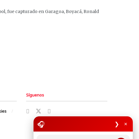
rpol, fue capturado en Garagoa, Boyacá, Ronald
Síguenos
kies
🎧
❯
×