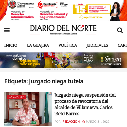
INICIO
LA GUAJIRA
POLÍTICA
JUDICIALES
CAR
ANUNCIO PUBLICITARIO
Etiqueta:
Juzgado niega tutela
Juzgado niega suspensión del
LA GUAJIRA
proceso de revocatoria del
alcalde de Villanueva, Carlos
‘Beto’ Barros
POR:
REDACCIÓN
MARZO 31, 2022