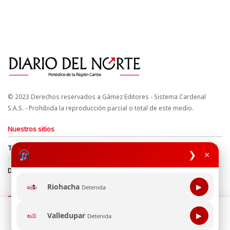
© 2023 Derechos reservados a Gámez Editores - Sistema Cardenal
S.A.S. - Prohibida la reproducción parcial o total de este medio.
Nuestros sitios
Términos y Condiciones
Derechos de Autor y Propiedad Intelectual
❯
×
Política de uso de cookies
Política de Tratamiento de Datos
Directrices Editoriales
Riohacha
▶
Detenida
Síguenos
Esta página web usa cookie para mejorar tu experiencia de
Valledupar
▶
Detenida
navegación, al continuar aceptas nuestra política de uso de