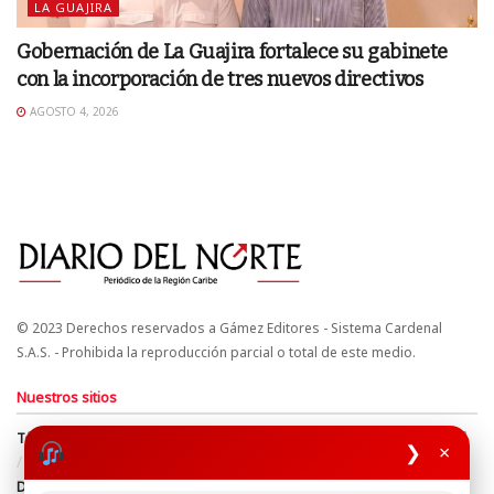
LA GUAJIRA
Gobernación de La Guajira fortalece su gabinete
con la incorporación de tres nuevos directivos
AGOSTO 4, 2026
© 2023 Derechos reservados a Gámez Editores - Sistema Cardenal
S.A.S. - Prohibida la reproducción parcial o total de este medio.
Nuestros sitios
Términos y Condiciones
Derechos de Autor y Propiedad Intelectual
❯
×
Política de uso de cookies
Política de Tratamiento de Datos
Directrices Editoriales