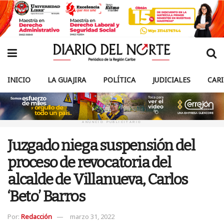
INICIO
LA GUAJIRA
POLÍTICA
JUDICIALES
CAR
ANUNCIO PUBLICITARIO
Juzgado niega suspensión del
proceso de revocatoria del
alcalde de Villanueva, Carlos
‘Beto’ Barros
Por:
Redacción
marzo 31, 2022