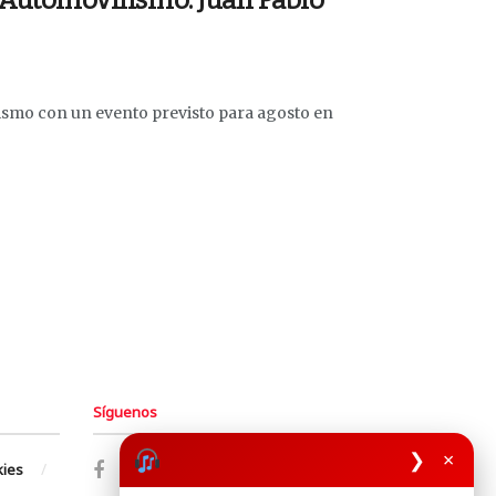
e Automovilismo: Juan Pablo
smo con un evento previsto para agosto en
Síguenos
❯
×
kies