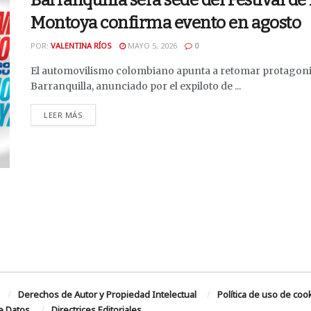
Barranquilla será sede del Festival d
Montoya confirma evento en agosto
POR:
VALENTINA RÍOS
MAYO 5, 2026
0
El automovilismo colombiano apunta a retomar protagoni
Barranquilla, anunciado por el expiloto de ...
DETAILS
LEER MÁS
Derechos de Autor y Propiedad Intelectual
Política de uso de coo
de Datos
Directrices Editoriales