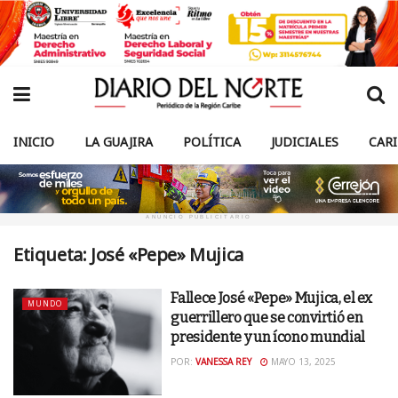
INICIO
LA GUAJIRA
POLÍTICA
JUDICIALES
CAR
ANUNCIO PUBLICITARIO
Etiqueta:
José «Pepe» Mujica
Fallece José «Pepe» Mujica, el ex
MUNDO
guerrillero que se convirtió en
presidente y un ícono mundial
POR:
VANESSA REY
MAYO 13, 2025