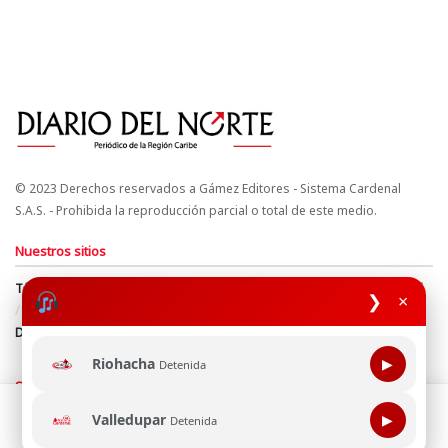
© 2023 Derechos reservados a Gámez Editores - Sistema Cardenal
S.A.S. - Prohibida la reproducción parcial o total de este medio.
Nuestros sitios
Términos y Condiciones
Derechos de Autor y Propiedad Intelectual
❯
×
Política de uso de cookies
Política de Tratamiento de Datos
Directrices Editoriales
Riohacha
▶
Detenida
Síguenos
Esta página web usa cookie para mejorar tu experiencia de
Valledupar
▶
Detenida
navegación, al continuar aceptas nuestra política de uso de