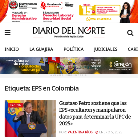
INICIO
LA GUAJIRA
POLÍTICA
JUDICIALES
CAR
ANUNCIO PUBLICITARIO
Etiqueta:
EPS en Colombia
Gustavo Petro sostiene que las
NACIÓN
EPS «ocultaron y manipularon
datos para determinar la UPC de
2025»
POR:
VALENTINA RÍOS
ENERO 5, 2025