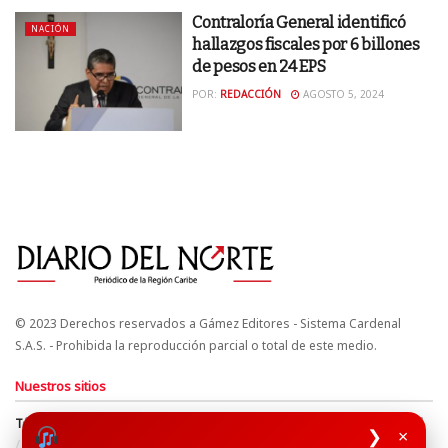
Contraloría General identificó
NACIÓN
hallazgos fiscales por 6 billones
de pesos en 24 EPS
POR:
REDACCIÓN
AGOSTO 5, 2024
© 2023 Derechos reservados a Gámez Editores - Sistema Cardenal
S.A.S. - Prohibida la reproducción parcial o total de este medio.
Nuestros sitios
Términos y Condiciones
Derechos de Autor y Propiedad Intelectual
❯
×
Política de uso de cookies
Política de Tratamiento de Datos