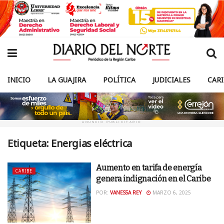
INICIO
LA GUAJIRA
POLÍTICA
JUDICIALES
CAR
ANUNCIO PUBLICITARIO
Etiqueta:
Energias eléctrica
Aumento en tarifa de energía
CARIBE
genera indignación en el Caribe
POR:
VANESSA REY
MARZO 6, 2025