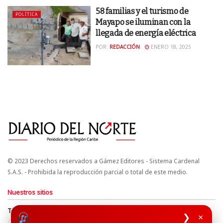
58 familias y el turismo de
POLÍTICA
Mayapo se iluminan con la
llegada de energía eléctrica
POR:
REDACCIÓN
ENERO 18, 2025
© 2023 Derechos reservados a Gámez Editores - Sistema Cardenal
S.A.S. - Prohibida la reproducción parcial o total de este medio.
Nuestros sitios
Términos y Condiciones
Derechos de Autor y Propiedad Intelectual
❯
×
Política de uso de cookies
Política de Tratamiento de Datos