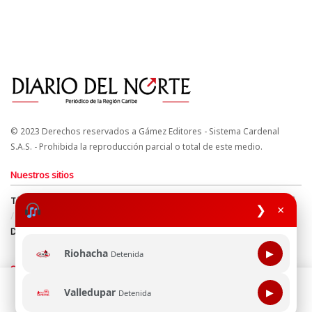
© 2023 Derechos reservados a Gámez Editores - Sistema Cardenal
S.A.S. - Prohibida la reproducción parcial o total de este medio.
Nuestros sitios
Términos y Condiciones
Derechos de Autor y Propiedad Intelectual
❯
×
Política de uso de cookies
Política de Tratamiento de Datos
Directrices Editoriales
Riohacha
▶
Detenida
Síguenos
Esta página web usa cookie para mejorar tu experiencia de
Valledupar
▶
Detenida
navegación, al continuar aceptas nuestra política de uso de