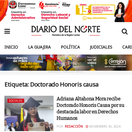
INICIO
LA GUAJIRA
POLÍTICA
JUDICIALES
CAR
ANUNCIO PUBLICITARIO
Etiqueta:
Doctorado Honoris causa
Adriana Altahona Mora recibe
SOCIALES
Doctorado Honoris Causa por su
destacada labor en Derechos
Humanos
POR:
REDACCIÓN
NOVIEMBRE 30, 2024