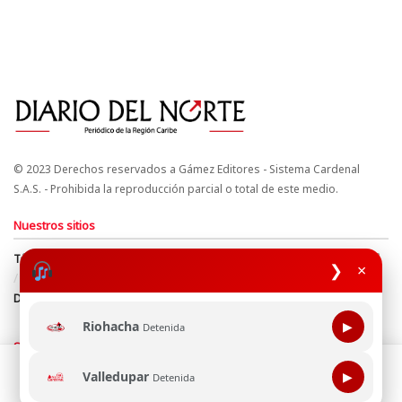
© 2023 Derechos reservados a Gámez Editores - Sistema Cardenal
S.A.S. - Prohibida la reproducción parcial o total de este medio.
Nuestros sitios
Términos y Condiciones
Derechos de Autor y Propiedad Intelectual
❯
×
Política de uso de cookies
Política de Tratamiento de Datos
Directrices Editoriales
Riohacha
▶
Detenida
Síguenos
Esta página web usa cookie para mejorar tu experiencia de
Valledupar
▶
Detenida
navegación, al continuar aceptas nuestra política de uso de