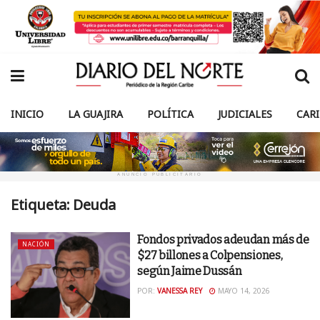
INICIO
LA GUAJIRA
POLÍTICA
JUDICIALES
CAR
ANUNCIO PUBLICITARIO
Etiqueta:
Deuda
Fondos privados adeudan más de
NACIÓN
$27 billones a Colpensiones,
según Jaime Dussán
POR:
VANESSA REY
MAYO 14, 2026