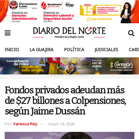
INICIO
LA GUAJIRA
POLÍTICA
JUDICIALES
CAR
ANUNCIO PUBLICITARIO
Fondos privados adeudan más
de $27 billones a Colpensiones,
según Jaime Dussán
Por:
Vanessa Rey
mayo 14, 2026